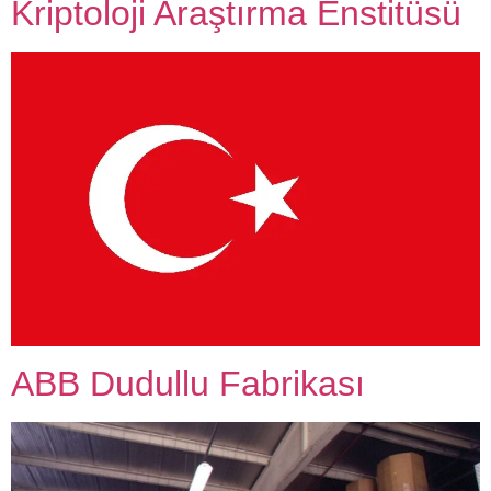
Kriptoloji Araştırma Enstitüsü
ABB Dudullu Fabrikası