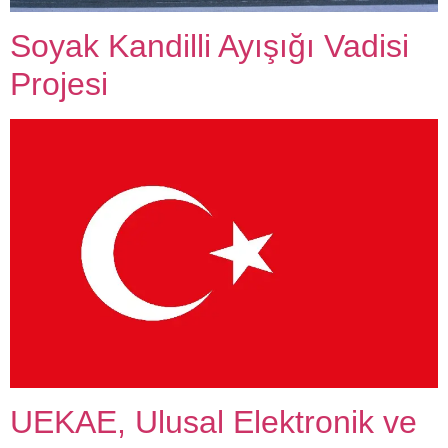
Soyak Kandilli Ayışığı Vadisi
Projesi
UEKAE, Ulusal Elektronik ve