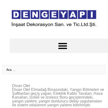
Çelik Yapı Yangın Koruma Kaplamaları Çelik Yangın Yalıtımı
Divan Otel
Divan Otel Elmadağ Binasındaki, Yangın Bölmeleri ve
Şaftlardan geçiş yapan, Elektrik Kablo Tavaları, Hava
Kanalları, İzoleli ve İzolesiz Boru geçişlerindeki,
yangın yalıtımı, yangın durdurucu detay uygulamaları
ile sistem odalarının yangın yalıtımı bitirilmiştir.