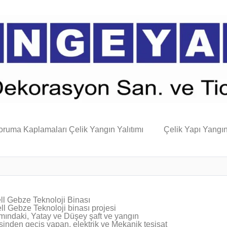
oruma Kaplamaları Çelik Yangın Yalıtımı
Çelik Yapı Yangı
ll Gebze Teknoloji Binası
ll Gebze Teknoloji binası projesi
ındaki, Yatay ve Düşey şaft ve yangın
inden geçiş yapan, elektrik ve Mekanik tesisat