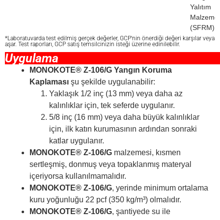
Yalıtım
Malzemel
(SFRM)
*Laboratuvarda test edilmiş gerçek değerler, GCP'nin önerdiği değeri karşılar veya
aşar. Test raporları, GCP satış temsilcinizin isteği üzerine edinilebilir.
Uygulama
MONOKOTE® Z-106/G Yangın Koruma
Kaplaması
şu şekilde uygulanabilir:
Yaklaşık 1/2 inç (13 mm) veya daha az
kalınlıklar için, tek seferde uygulanır.
5/8 inç (16 mm) veya daha büyük kalınlıklar
için, ilk katın kurumasının ardından sonraki
katlar uygulanır.
MONOKOTE® Z-106/G
malzemesi, kısmen
sertleşmiş, donmuş veya topaklanmış materyal
içeriyorsa kullanılmamalıdır.
MONOKOTE® Z-106/G
, yerinde minimum ortalama
kuru yoğunluğu 22 pcf (350 kg/m³) olmalıdır.
MONOKOTE® Z-106/G
, şantiyede su ile