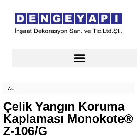
Çelik Yapı Yangın Koruma Kaplamaları Çelik Yangın Yalıtımı
Çelik Yangın Koruma
Kaplaması Monokote®
Z-106/G