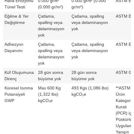
Hava Erozyonu
0.000 gr/ft²
0.000 gr/ft² (0.000
ASTM E8
Tünel Testi
(0.000 gr/m²)
gr/m²)
Eğilme & Yer
Çatlama,
Çatlama, spalling
ASTM E7
Değiştirme
spalling veya
veya delaminasyon
delaminasyon
yok
yok
Adhezyon
Çatlama,
Çatlama, spalling
ASTM E7
Dayanımı
spalling veya
veya delaminasyon
delaminasyon
yok
yok
Küf Oluşumuna
28 gün sonra
28 gün sonra
ASTM G
Direnç
büyüme yok
büyüme yok
Küresel Isınma
Max 600 Kg
493 Kgs (1,086 lbs)
**ASTM
Potansiyeli
(1,322 lbs)
kgCO₂e
Ürün
GWP
kgCO₂e
Kategori
Kuralı
(PCR) içi
Püskürtm
Uygulama
Yangın