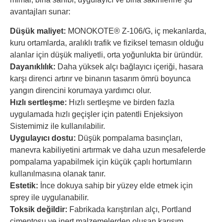
avantajları sunar:
Düşük maliyet:
MONOKOTE® Z-106/G, iç mekanlarda,
kuru ortamlarda, aralıklı trafik ve fiziksel temasın olduğu
alanlar için düşük maliyetli, orta yoğunlukta bir üründür.
Dayanıklılık:
Daha yüksek alçı bağlayıcı içeriği, hasara
karşı direnci artırır ve binanın tasarım ömrü boyunca
yangın direncini korumaya yardımcı olur.
Hızlı sertleşme:
Hızlı sertleşme ve birden fazla
uygulamada hızlı geçişler için patentli Enjeksiyon
Sistemimiz ile kullanılabilir.
Uygulayıcı dostu:
Düşük pompalama basınçları,
manevra kabiliyetini artırmak ve daha uzun mesafelerde
pompalama yapabilmek için küçük çaplı hortumların
kullanılmasına olanak tanır.
Estetik:
İnce dokuya sahip bir yüzey elde etmek için
sprey ile uygulanabilir.
Toksik değildir:
Fabrikada karıştırılan alçı, Portland
çimentosu ve inert malzemelerden oluşan karışım,