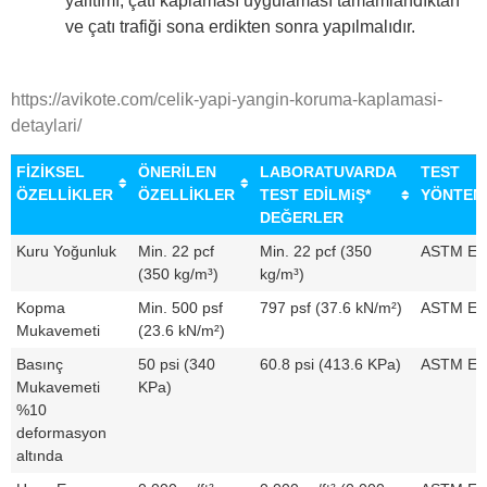
yalıtımı, çatı kaplaması uygulaması tamamlandıktan
ve çatı trafiği sona erdikten sonra yapılmalıdır.
https://avikote.com/celik-yapi-yangin-koruma-kaplamasi-
detaylari/
FİZİKSEL
ÖNERİLEN
LABORATUVARDA
TEST
ÖZELLİKLER
ÖZELLİKLER
TEST EDİLMiŞ*
YÖNTEM
DEĞERLER
Kuru Yoğunluk
Min. 22 pcf
Min. 22 pcf (350
ASTM E6
(350 kg/m³)
kg/m³)
Kopma
Min. 500 psf
797 psf (37.6 kN/m²)
ASTM E7
Mukavemeti
(23.6 kN/m²)
Basınç
50 psi (340
60.8 psi (413.6 KPa)
ASTM E7
Mukavemeti
KPa)
%10
deformasyon
altında