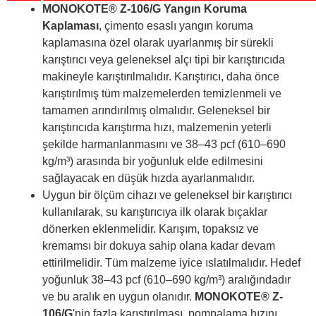
MONOKOTE® Z-106/G
Yangın Koruma
Kaplaması
, çimento esaslı yangın koruma
kaplamasına özel olarak uyarlanmış bir sürekli
karıştırıcı veya geleneksel alçı tipi bir karıştırıcıda
makineyle karıştırılmalıdır. Karıştırıcı, daha önce
karıştırılmış tüm malzemelerden temizlenmeli ve
tamamen arındırılmış olmalıdır. Geleneksel bir
karıştırıcıda karıştırma hızı, malzemenin yeterli
şekilde harmanlanmasını ve 38–43 pcf (610–690
kg/m³) arasında bir yoğunluk elde edilmesini
sağlayacak en düşük hızda ayarlanmalıdır.
Uygun bir ölçüm cihazı ve geleneksel bir karıştırıcı
kullanılarak, su karıştırıcıya ilk olarak bıçaklar
dönerken eklenmelidir. Karışım, topaksız ve
kremamsı bir dokuya sahip olana kadar devam
ettirilmelidir. Tüm malzeme iyice ıslatılmalıdır. Hedef
yoğunluk 38–43 pcf (610–690 kg/m³) aralığındadır
ve bu aralık en uygun olanıdır.
MONOKOTE® Z-
106/G
'nin fazla karıştırılması, pompalama hızını