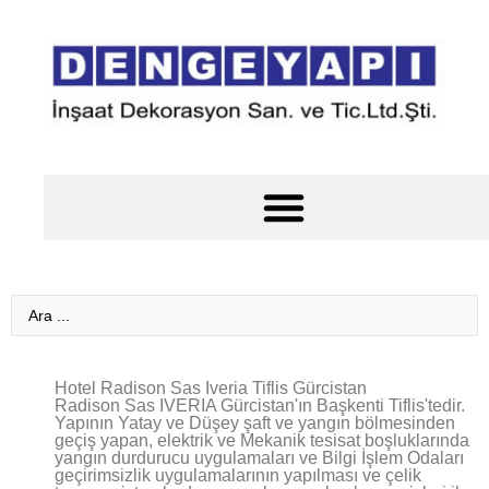
Çelik Yapı Yangın Koruma Kaplamaları Çelik Yangın Yalıtımı
Hotel Radison Sas Iveria Tiflis Gürcistan
Radison Sas IVERIA Gürcistan'ın Başkenti Tiflis'tedir.
Yapının Yatay ve Düşey şaft ve yangın bölmesinden
geçiş yapan, elektrik ve Mekanik tesisat boşluklarında
yangın durdurucu uygulamaları ve Bilgi İşlem Odaları
geçirimsizlik uygulamalarının yapılması ve çelik