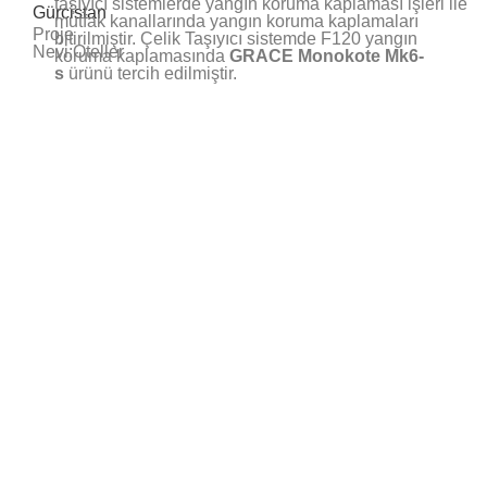
taşıyıcı sistemlerde yangın koruma kaplaması işleri ile
Gürcistan
mutfak kanallarında yangın koruma kaplamaları
Proje
bitirilmiştir. Çelik Taşıyıcı sistemde F120 yangın
Nevi:Oteller
koruma kaplamasında
GRACE Monokote Mk6-
s
ürünü tercih edilmiştir.