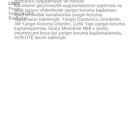
durdurucu uygulamaları ve hassas
Libya
hacimlerin geçirimsizlik uygulamalarının yapılması ve
Proje
çelik taşıyıcı sistemlerde yangın koruma kaplaması
Nevi:Okullar,
işleri ile mutfak kanallarında yangın koruma
Bankalar
kaplamaları bitirilmiştir. Yangın Durdurucu Ürünlerde,
3M Yangın Koruma Ürünleri, Çelik Yapı yangın koruma
kaplamalarında, Grace Monokote Mk6-s ürünü,
intumescent boya tipi yangın koruma kaplamalarında,
AVIKOTE tercih edilmiştir.