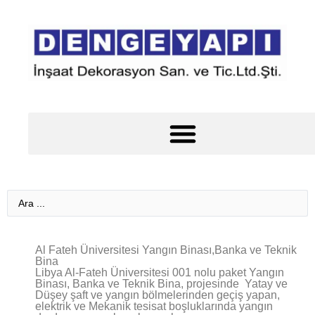
Çelik Yapı Yangın Koruma Kaplamaları Çelik Yangın Yalıtımı
Al Fateh Üniversitesi Yangın Binası,Banka ve Teknik
Bina
Libya Al-Fateh Üniversitesi 001 nolu paket Yangın
Binası, Banka ve Teknik Bina, projesinde Yatay ve
Düşey şaft ve yangın bölmelerinden geçiş yapan,
elektrik ve Mekanik tesisat boşluklarında yangın