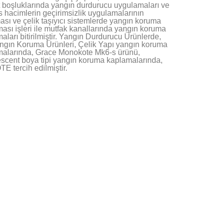
t boşluklarında yangın durdurucu uygulamaları ve
 hacimlerin geçirimsizlik uygulamalarının
ası ve çelik taşıyıcı sistemlerde yangın koruma
ası işleri ile mutfak kanallarında yangın koruma
aları bitirilmiştir. Yangın Durdurucu Ürünlerde,
gın Koruma Ürünleri, Çelik Yapı yangın koruma
malarında, Grace Monokote Mk6-s ürünü,
scent boya tipi yangın koruma kaplamalarında,
E tercih edilmiştir.