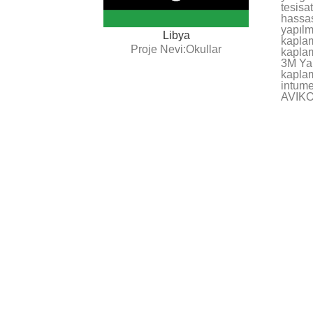
tesisa
hassas
yapılm
Libya
kaplam
Proje Nevi:Okullar
kaplam
3M Yan
kapla
intume
AVIKOT