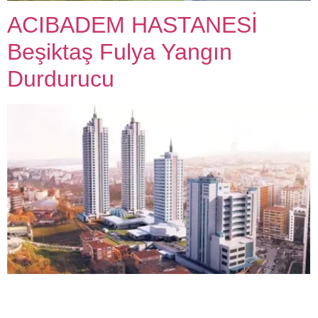
ACIBADEM HASTANESİ
Beşiktaş Fulya Yangın
Durdurucu