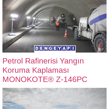
Petrol Rafinerisi Yangın
Koruma Kaplaması
MONOKOTE® Z-146PC