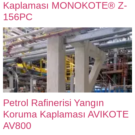
Kaplaması MONOKOTE® Z-
156PC
Petrol Rafinerisi Yangın
Koruma Kaplaması AVIKOTE
AV800